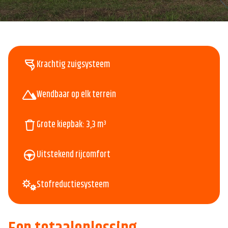
Krachtig zuigsysteem
Wendbaar op elk terrein
Grote kiepbak: 3,3 m³
Uitstekend rijcomfort
Stofreductiesysteem