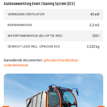
Aanbouwwerktuig Event Cleaning System (ECS)
VERMOGEN VENTILATOR
40 kW
KIEPBAKINHOUD
3,3 m3
WATERTANKINHOUD (BIJ OPTIE SRS)
250 l
GEWICHT LEEG INCL. OPBOUW ECS
3.220 kg
Aanvullende documenten:
gebruikershandleiding /
onderdelenboek