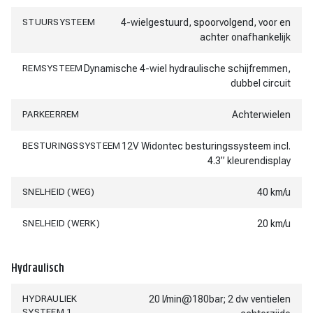
STUURSYSTEEM
4-wielgestuurd, spoorvolgend, voor en
achter onafhankelijk
REMSYSTEEM
Dynamische 4-wiel hydraulische schijfremmen,
dubbel circuit
PARKEERREM
Achterwielen
BESTURINGSSYSTEEM
12V Widontec besturingssysteem incl.
4.3” kleurendisplay
SNELHEID (WEG)
40 km/u
SNELHEID (WERK)
20 km/u
Hydraulisch
HYDRAULIEK
20 l/min@180bar; 2 dw ventielen
SYSTEEM 1