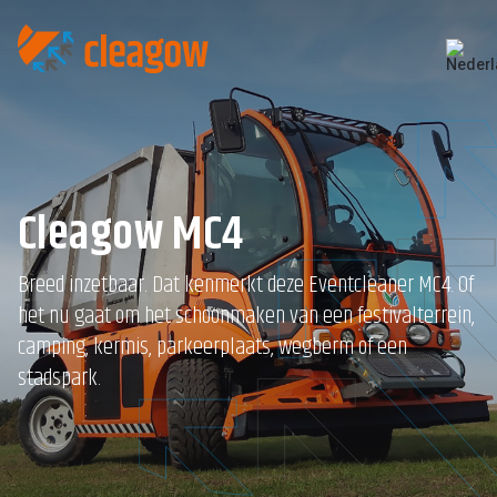
Cleagow MC4
Breed inzetbaar. Dat kenmerkt deze Eventcleaner MC4. Of
het nu gaat om het schoonmaken van een festivalterrein,
camping, kermis, parkeerplaats, wegberm of een
stadspark.