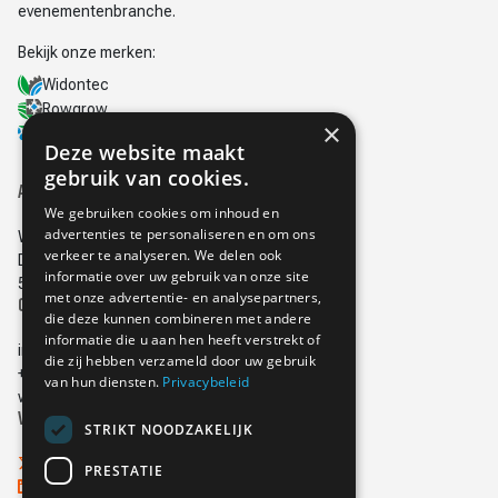
evenementenbranche.
Bekijk onze merken:
Widontec
Rowgrow
×
Herow
Deze website maakt
gebruik van cookies.
Adres
We gebruiken cookies om inhoud en
advertenties te personaliseren en om ons
Widontec
verkeer te analyseren. We delen ook
Doornhoek 3760
informatie over uw gebruik van onze site
5465 TA, Veghel
met onze advertentie- en analysepartners,
Contact
die deze kunnen combineren met andere
informatie die u aan hen heeft verstrekt of
info@widontec.nl
die zij hebben verzameld door uw gebruik
+31 (0)413 379180
van hun diensten.
Privacybeleid
www.widontec.nl
Volg ons op
STRIKT NOODZAKELIJK
Twitter
PRESTATIE
Linkedin